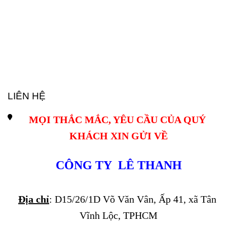
LIÊN HỆ
MỌI THẮC MẮC, YÊU CẦU CỦA QUÝ 
KHÁCH XIN GỬI VỀ
CÔNG TY  LÊ THANH
Địa chỉ
: D15/26/1D Võ Văn Vân, Ấp 41, xã Tân 
Vĩnh Lộc, TPHCM