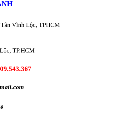
ANH
ã Tân Vĩnh Lộc, TPHCM
 Lộc, TP.HCM
09.543.367
mail.com
ê