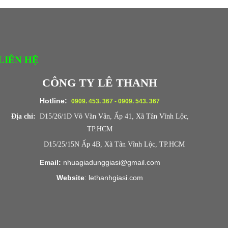
LIÊN HỆ
CÔNG TY LÊ THANH
Hotline:
0909. 453. 367 - 0909. 543. 367
Địa chỉ:
D15/26/1D Võ Văn Vân, Ấp 41, Xã Tân Vĩnh Lộc,
TP.HCM
D15/25/15N Ấp 4B, Xã Tân Vĩnh Lộc, TP.HCM
Email:
nhuagiadunggiasi@gmail.com
Website
:
lethanhgiasi.co
m