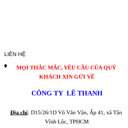
LIÊN HỆ
MỌI THẮC MẮC, YÊU CẦU CỦA QUÝ 
KHÁCH XIN GỬI VỀ
CÔNG TY  LÊ THANH
Địa chỉ
: D15/26/1D Võ Văn Vân, Ấp 41, xã Tân 
Vĩnh Lộc, TPHCM