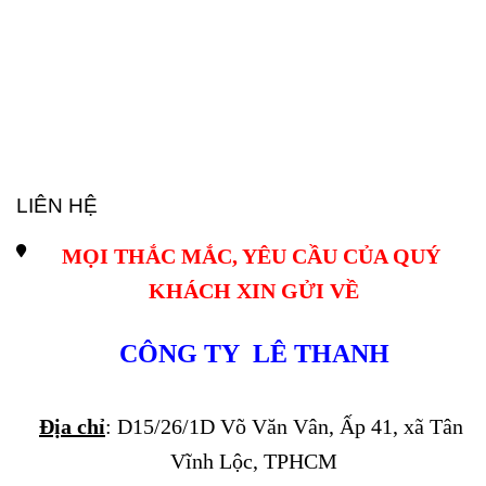
LIÊN HỆ
MỌI THẮC MẮC, YÊU CẦU CỦA QUÝ 
KHÁCH XIN GỬI VỀ
CÔNG TY  LÊ THANH
Địa chỉ
: D15/26/1D Võ Văn Vân, Ấp 41, xã Tân 
Vĩnh Lộc, TPHCM