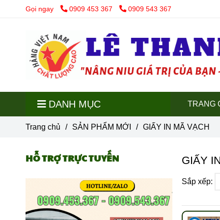
Gọi ngay
0909 453 367
0909 543 367
DANH MỤC
TRANG 
Trang chủ
/
SẢN PHẨM MỚI
/
GIẤY IN MÃ VẠCH
HỖ TRỢ TRỰC TUYẾN
GIẤY I
Sắp xếp: