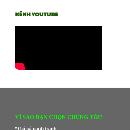
KÊNH YOUTUBE
VÌ SAO BẠN CHỌN CHÚNG TÔI?
* Giá cả cạnh tranh.