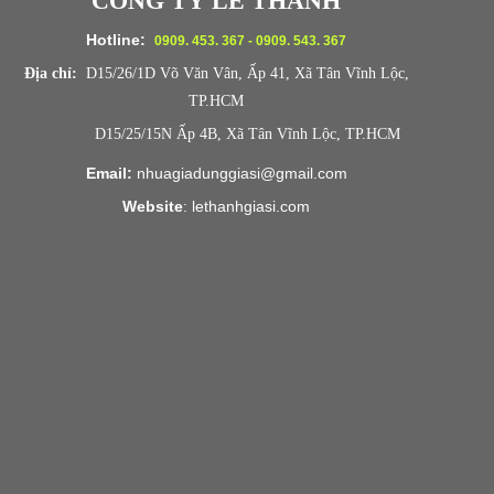
CÔNG TY LÊ THANH
Hotline:
0909. 453. 367 - 0909. 543. 367
Địa chỉ:
D15/26/1D Võ Văn Vân, Ấp 41, Xã Tân Vĩnh Lộc,
TP.HCM
D15/25/15N Ấp 4B, Xã Tân Vĩnh Lộc, TP.HCM
Email:
nhuagiadunggiasi@gmail.com
Website
:
lethanhgiasi.co
m