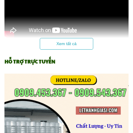
Xem tất cả
Danh sách sản phẩm Lê Thanh
HỖ TRỢ TRỰC TUYẾN
>>
(
Đang sản xuất và phân phối
)
<<
TÊN SẢN PHẨM
TÊN SẢN PHẨ
⇔
⇔
Xốp PE Foam
Dây ràng hàng
1.
10.
⇔
⇔
Xốp cách nhiệt
Dây dù các loại
2.
11.
⇔
⇔
Màng xốp nổ
Kính bảo hộ
3
12.
.