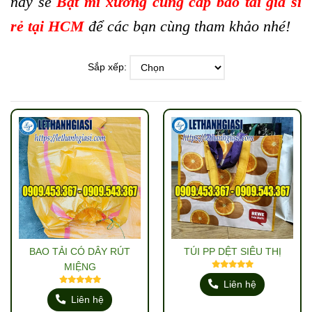
nay sẽ
Bật mí xưởng cung cấp bao tải giá sỉ
rẻ tại HCM
để các bạn cùng tham khảo nhé!
Sắp xếp:
BAO TẢI CÓ DÂY RÚT
TÚI PP DỆT SIÊU THỊ
MIỆNG
Liên hệ
Liên hệ