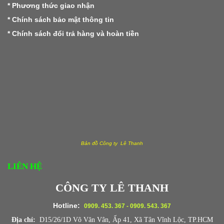
*
Phương thức giao nhận
*
Chính sách bảo mật thông tin
*
Chính sách đổi trả hàng và hoàn tiền
BAO TẢI ĐÓNG HÀNG – GIẢI PHÁP
ĐÓNG GÓI TỐI ƯU HIỆN NAY
Trong hoạt động kinh doanh và sản xuất, việc
lựa chọn vật liệu đóng gói phù hợp đóng vai
trò rất quan trọng. Nhờ tính linh hoạt, độ bền
cao và chi phí hợp lý, bao tải đang là giải
Bản đồ Công ty Lê Thanh
pháp được nhiều doanh nghiệp ưu tiên lựa
LIÊN HỆ
chọn.
CÔNG TY LÊ THANH
Bao tải đóng hàng chất lượng thường được dệt
Hotline:
0909. 453. 367 - 0909. 543. 367
từ sợi nhựa PP nguyên sinh, có độ dai tốt, khả
Địa chỉ:
D15/26/1D Võ Văn Vân, Ấp 41, Xã Tân Vĩnh Lộc, TP.HCM