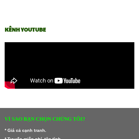
KÊNH YOUTUBE
VÌ SAO BẠN CHỌN CHÚNG TÔI?
* Giá cả cạnh tranh.