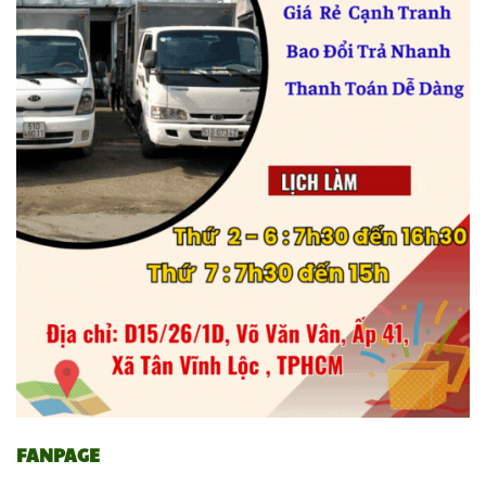
⇔
Túi khí cách nhiệt
Mặt nạ phòng độc
4.
13.
⇔
⇔
Bao xốp - túi xốp
Tạp dề các loại
5.
14
.
⇔
⇔
Túi zip các loại
Đồ chống nắng
6.
15.
⇔
Túi đựng rác
Giấy in hóa đơn
7.
16.
⇔
⇔
Dây nilon các loại
8.
17.
Giấy in mã vạch
⇔
Bao tải dứa
Giấy cuộn carton
9.
18
.
FANPAGE