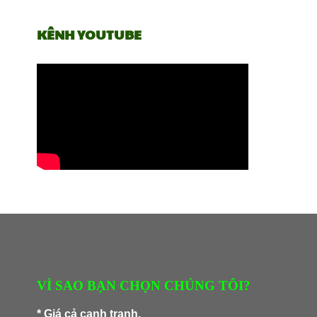
KÊNH YOUTUBE
VÌ SAO BẠN CHỌN CHÚNG TÔI?
* Giá cả cạnh tranh.