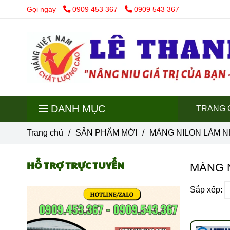
Gọi ngay
0909 453 367
0909 543 367
DANH MỤC
TRANG 
Trang chủ
/
SẢN PHẨM MỚI
/
MÀNG NILON LÀM N
HỖ TRỢ TRỰC TUYẾN
MÀNG 
Sắp xếp: