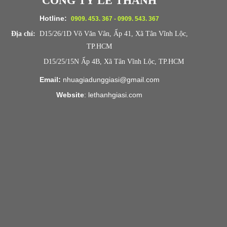
CÔNG TY LÊ THANH
Hotline:
0909. 453. 367 - 0909. 543. 367
Địa chỉ:
D15/26/1D Võ Văn Vân, Ấp 41, Xã Tân Vĩnh Lộc,
TP.HCM
D15/25/15N Ấp 4B, Xã Tân Vĩnh Lộc, TP.HCM
Email:
nhuagiadunggiasi@gmail.com
Website
:
lethanhgiasi.co
m