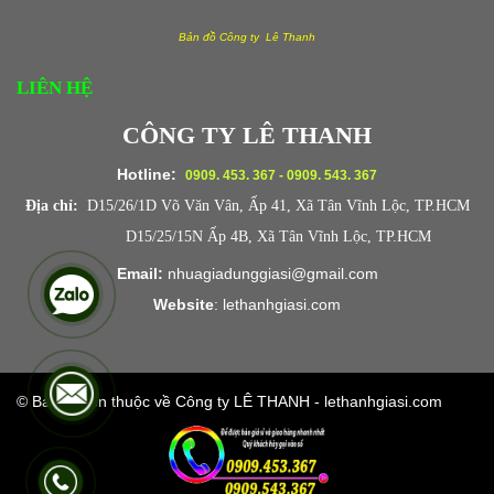
Bản đồ Công ty Lê Thanh
LIÊN HỆ
CÔNG TY LÊ THANH
Hotline:
0909. 453. 367 - 0909. 543. 367
Địa chỉ:
D15/26/1D Võ Văn Vân, Ấp 41, Xã Tân Vĩnh Lộc, TP.HCM
D15/25/15N Ấp 4B, Xã Tân Vĩnh Lộc, TP.HCM
Email:
nhuagiadunggiasi@gmail.com
Website
:
lethanhgiasi.co
m
© Bản quyền thuộc về Công ty LÊ THANH - lethanhgiasi.com