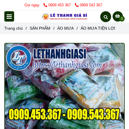
Gọi ngay
0909 453 367
0909 543 367
0
Trang chủ
/
SẢN PHẨM
/
ÁO MƯA
/
ÁO MƯA TIỆN LỢI