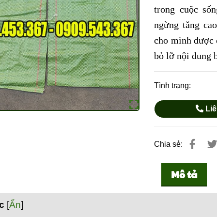
trong cuộc số
ngừng tăng cao
cho mình được 
bỏ lỡ nội dung b
Tình trạng:
Liê
Chia sẻ:
Mô tả
c
[
Ẩn
]