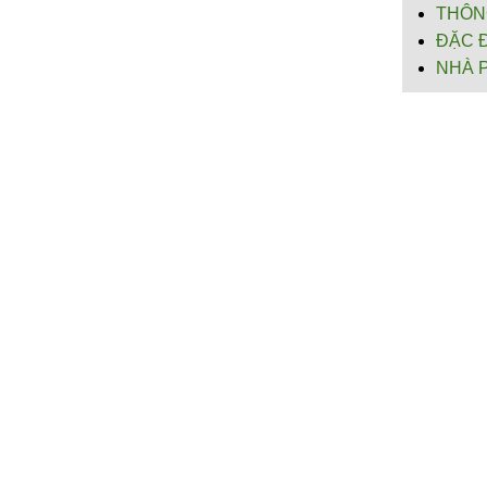
THÔN
ĐẶC 
NHÀ 