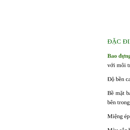
ĐẶC Đ
Bao đựng
với môi t
Độ bền ca
Bề mặt b
bên trong
Miệng ép 
Màu sắc b