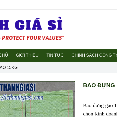
CHỦ
GIỚI THIỆU
TIN TỨC
CHÍNH SÁCH CÔNG T
ẠO 15KG
BAO ĐỰNG 
Bao đựng gạo 15
chọn kinh doan