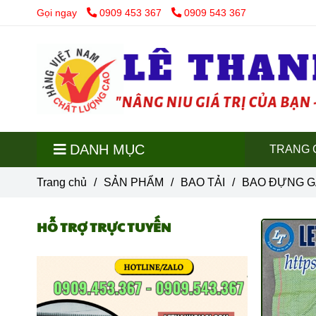
Gọi ngay
0909 453 367
0909 543 367
DANH MỤC
TRANG 
Trang chủ
/
SẢN PHẨM
/
BAO TẢI
/
BAO ĐỰNG G
HỖ TRỢ TRỰC TUYẾN