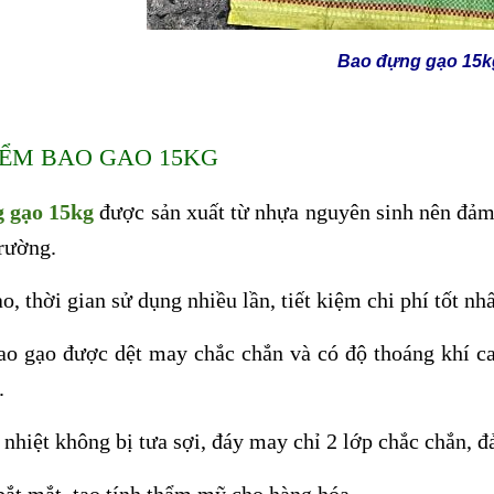
Bao đựng gạo 15
IỂM BAO GAO 15KG
 gạo 15kg
được sản xuất từ nhựa nguyên sinh nên đảm 
rường.
o, thời gian sử dụng nhiều lần, tiết kiệm chi phí tốt nhấ
ao gạo được dệt may chắc chắn và có độ thoáng khí c
.
nhiệt không bị tưa sợi, đáy may chỉ 2 lớp chắc chắn, 
ắt mắt, tạo tính thẩm mỹ cho hàng hóa
.