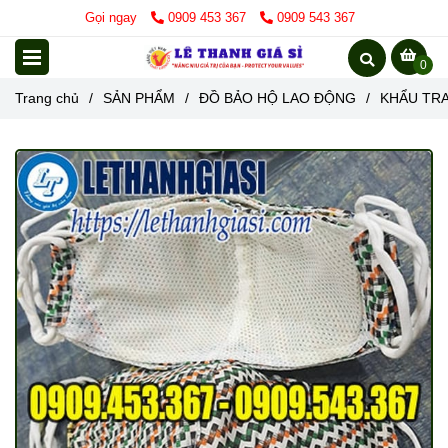
Gọi ngay
0909 453 367
0909 543 367
0
Trang chủ
/
SẢN PHẨM
/
ĐỒ BẢO HỘ LAO ĐỘNG
/
KHẨU TRA