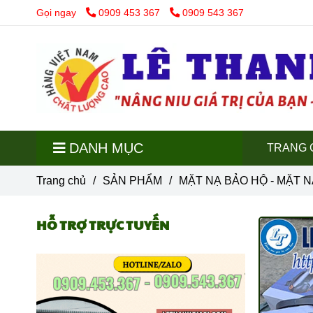
Gọi ngay
0909 453 367
0909 543 367
DANH MỤC
TRANG 
Trang chủ
/
SẢN PHẨM
/
MẶT NẠ BẢO HỘ - MẶT 
HỖ TRỢ TRỰC TUYẾN