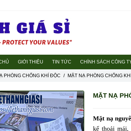
CHỦ
GIỚI THIỆU
TIN TỨC
CHÍNH SÁCH CÔNG T
NẠ PHÒNG CHỐNG KHÍ ĐỘC
/
MẶT NẠ PHÒNG CHỐNG KHÍ 
MẶT NẠ PHÒ
Mặt nạ nguy
kế thoải mái,