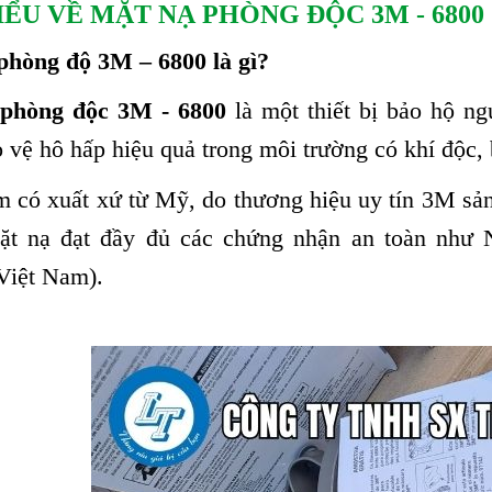
IỂU VỀ
MẶT NẠ PHÒNG ĐỘC 3M - 680
phòng độ 3M – 6800 là gì?
phòng độc 3M - 6800
là một thiết bị bảo hộ n
 vệ hô hấp hiệu quả trong môi trường có khí độc,
 có xuất xứ từ Mỹ, do thương hiệu uy tín 3M sản
t nạ đạt đầy đủ các chứng nhận an toàn như
iệt Nam).