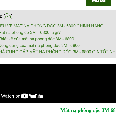
c
[
Ẩn
]
IỂU VỀ MẶT NẠ PHÒNG ĐỘC 3M - 6800 CHÍNH HÃNG
Mặt nạ phòng độ 3M – 6800 là gì?
Thiết kế của mặt nạ phòng độc 3M - 6800
Công dụng của mặt nạ phòng độc 3M - 6800
HÀ CUNG CẤP MẶT NẠ PHÒNG ĐỘC 3M - 6800 GIÁ TỐT N
Măt nạ phòng độc 3M 68