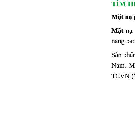
TÌM
H
Mặt nạ 
Mặt nạ 
năng bảo
Sản phẩm
Nam. Mặ
TCVN (V