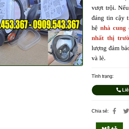
vượt trội. Nế
đáng tin cậy 
hệ
nhà cung 
nhất thị trư
lượng đảm bảo
và lẻ.
Tình trạng:
Liê
Chia sẻ:
Mô tả