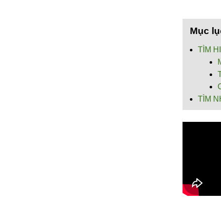
Mục lụ
TÌM H
TÌM N