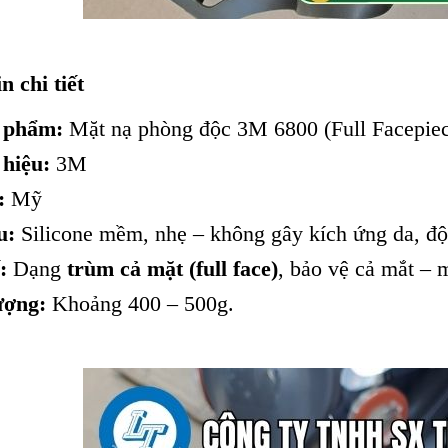
n chi tiết
 phẩm:
Mặt nạ phòng độc 3M 6800 (Full Facepiec
hiệu:
3M
:
Mỹ
u:
Silicone mềm, nhẹ – không gây kích ứng da, độ
:
Dạng
trùm cả mặt (full face)
, bảo vệ cả mắt – 
ượng:
Khoảng 400 – 500g.