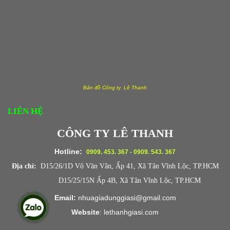
Bản đồ Công ty Lê Thanh
LIÊN HỆ
CÔNG TY LÊ THANH
Hotline:
0909. 453. 367 - 0909. 543. 367
Địa chỉ:
D15/26/1D Võ Văn Vân, Ấp 41, Xã Tân Vĩnh Lộc, TP.HCM
D15/25/15N Ấp 4B, Xã Tân Vĩnh Lộc, TP.HCM
Email:
nhuagiadunggiasi@gmail.com
Website
:
lethanhgiasi.co
m