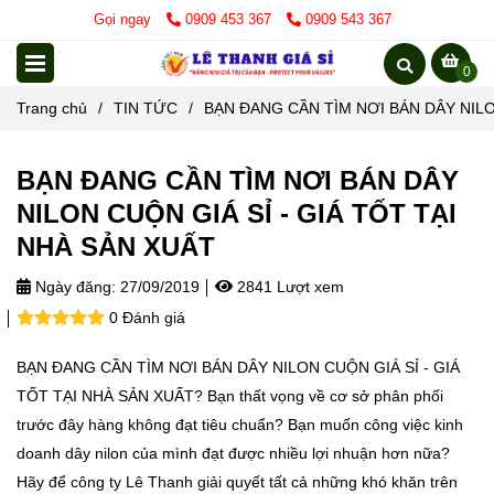
Gọi ngay
0909 453 367
0909 543 367
0
Trang chủ
/
TIN TỨC
/
BẠN ĐANG CẦN TÌM NƠI BÁN DÂY NILO
BẠN ĐANG CẦN TÌM NƠI BÁN DÂY
NILON CUỘN GIÁ SỈ - GIÁ TỐT TẠI
NHÀ SẢN XUẤT
Ngày đăng:
27/09/2019
2841 Lượt xem
0 Đánh giá
BẠN ĐANG CẦN TÌM NƠI BÁN DÂY NILON CUỘN GIÁ SỈ - GIÁ
TỐT TẠI NHÀ SẢN XUẤT? Bạn thất vọng về cơ sở phân phối
trước đây hàng không đạt tiêu chuẩn? Bạn muốn công việc kinh
doanh dây nilon của mình đạt được nhiều lợi nhuận hơn nữa?
Hãy để công ty Lê Thanh giải quyết tất cả những khó khăn trên