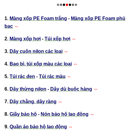
•
•
•
•
•
•
•
1.
Màng xốp PE Foam trắng
-
Màng xốp PE Foam phủ
bạc
⇔
2.
Màng xốp hơi
-
Túi xốp hơi
⇔
3.
Dây cuộn nilon các loại
⇔
4.
Bao bì, túi xốp màu các loại
⇔
5.
Túi rác đen
-
Túi rác màu
⇔
6.
Dây thừng nilon
-
Dây dù buộc hàng
⇔
7.
Dây chằng, dây ràng
⇔
8.
Giầy bảo hộ
-
Nón bảo hộ lao động
⇔
9.
Quần áo bảo hộ lao động
⇔