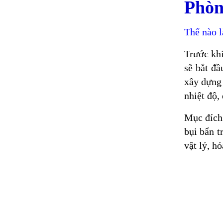
Phòn
Thế nào l
Trước kh
sẽ bắt đầ
xây dựng 
nhiệt độ,
Mục đích 
bụi bẩn t
vật lý, h