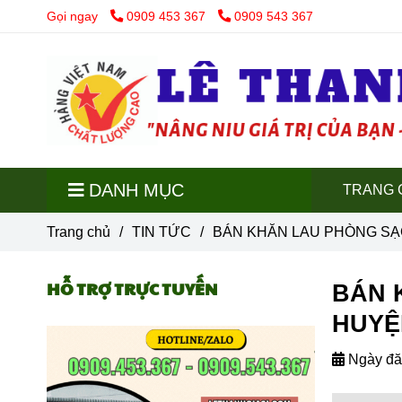
Gọi ngay
0909 453 367
0909 543 367
DANH MỤC
TRANG 
Trang chủ
/
TIN TỨC
/
BÁN KHĂN LAU PHÒNG SẠ
HỖ TRỢ TRỰC TUYẾN
BÁN 
HUYỆ
Ngày đă