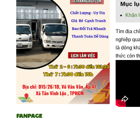
Mục lụ
Khăn l
Tìm địa c
nghiệp qua
là dòng kh
thức còn t
FANPAGE