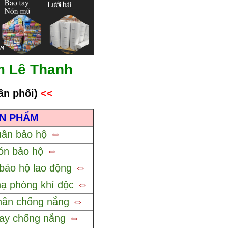
m Lê Thanh
ân phối
)
<<
ẢN PHẨM
⇔
uần bảo hộ
⇔
ón bảo hộ
⇔
bảo hộ lao động
⇔
ạ phòng khí độc
⇔
hân chống nắng
⇔
tay chống nắng