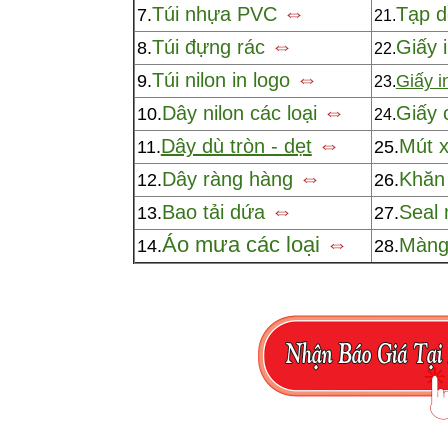
⇔
Túi nhựa PVC
Tạp d
7.
21.
⇔
Túi đựng rác
Giấy 
8.
22.
⇔
Túi nilon in logo
9.
Giấy i
23.
⇔
Dây nilon các loại
Giấy 
10.
24.
⇔
Dây dù tròn - dẹt
Mút x
11.
25.
⇔
Dây ràng hàng
Khăn 
12.
26.
⇔
Bao tải dứa
Seal
13.
27.
Áo mưa các loại
⇔
Màng 
14.
28.