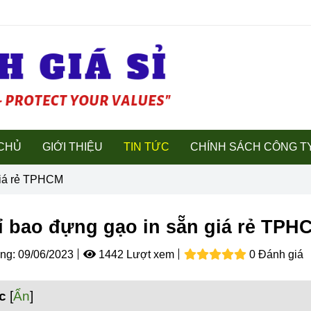
CHỦ
GIỚI THIỆU
TIN TỨC
CHÍNH SÁCH CÔNG T
giá rẻ TPHCM
ỉ bao đựng gạo in sẵn giá rẻ TPH
ng:
09/06/2023
1442 Lượt xem
0 Đánh giá
c
[
Ẩn
]