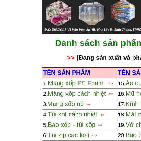
Danh sách sản phẩ
>>
(
Đang sản xuất và ph
TÊN SẢN PHẨM
TÊN S
⇔
Màng xốp PE Foam
Áo q
1.
15.
⇔
Màng xốp cách nhiệt
Mũ n
2.
16.
⇔
Màng xốp nổ
Kính 
17.
3.
⇔
Túi khí cách nhiệt
Mặt n
4.
18.
⇔
Bao xốp - túi xốp
Vớ c
5.
19.
⇔
Túi zip các loại
Bao 
6.
20.