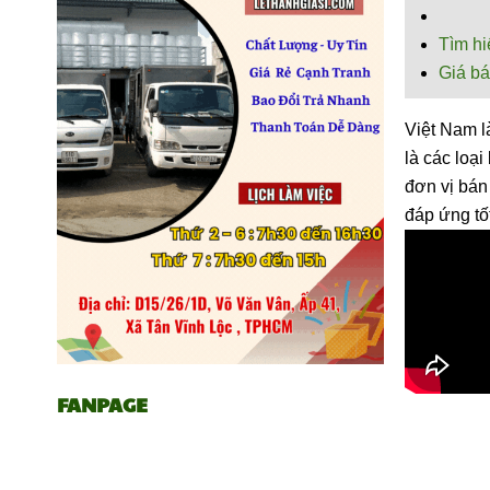
Tìm hi
Giá bá
Việt Nam l
là các loại
đơn vị bán
đáp ứng tốt
FANPAGE