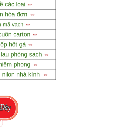
⇔
ề các loại
⇔
in hóa đơn
⇔
n mã vạch
⇔
cuộn carton
⇔
ốp hột gà
⇔
lau phòng sạch
⇔
 niêm phong
⇔
nilon nhà kính