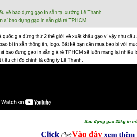
ểu về bao đựng gạo in sẵn tại xưởng Lê Thanh
n sỉ bao đựng gạo in sẵn giá rẻ TPHCM
à quốc gia đứng thứ 2 thế giới về xuất khẩu gạo vì vậy nhu cầu
 bao bì in sẵn thông tin, logo. Bất kể bạn cần mua bao bì với mụ
 sỉ bao đựng gạo in sẵn giá rẻ TPHCM sẽ luôn mang lại nhiều l
 tiêu chí đó chính là công ty Lê Thanh.
Bao đựng gao 25kg in m
Vào đây
Click
xem thêm 