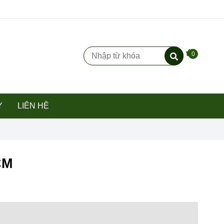
0
Y
LIÊN HỆ
CM