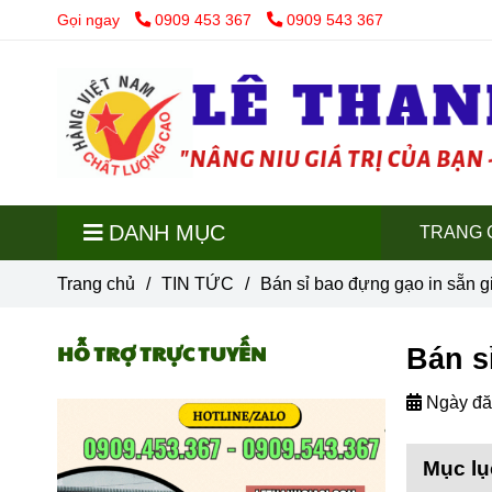
Gọi ngay
0909 453 367
0909 543 367
DANH MỤC
TRANG 
Trang chủ
/
TIN TỨC
/
Bán sỉ bao đựng gạo in sẵn 
HỖ TRỢ TRỰC TUYẾN
Bán s
Ngày đă
Mục lụ