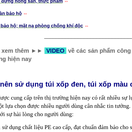
i đựng nông sản, thực phẩm
⇔
àn bảo hộ
⇔
 bảo hộ; mặt nạ phòng chống khí độc
⇔
-----------------------------------------------------------
ể xem thêm
►
►
VIDEO
về các sản phẩm
công
ng hiện nay
 nên sử dụng túi xốp đen, túi xốp màu
ược cung cấp trên thị trường hiện nay có rất nhiều sự 
t lựa chọn được nhiều người dùng cân nhắc tin tưởng.
tới sự hài lòng cho người dùng:
sử dụng chất liệu PE cao cấp, đạt chuẩn đảm bảo cho s