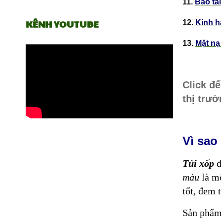
11.
Bao tả
KÊNH YOUTUBE
12.
Kính h
13.
Mặt nạ
Click đ
thị trườ
Vì sao
Túi xốp
đ
màu
là mộ
tốt, đem 
Sản phẩm 