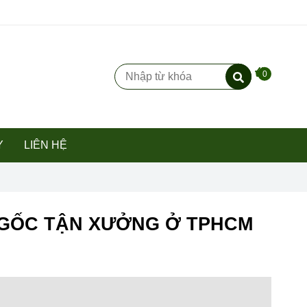
0
Y
LIÊN HỆ
IÁ GỐC TẬN XƯỞNG Ở TPHCM