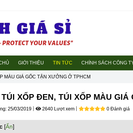
CHỦ
GIỚI THIỆU
TIN TỨC
CHÍNH SÁCH CÔNG T
 XỐP MÀU GIÁ GỐC TẬN XƯỞNG Ở TPHCM
Ỉ TÚI XỐP ĐEN, TÚI XỐP MÀU G
ng:
25/03/2019
2640 Lượt xem
0 Đánh giá
c
[
Ẩn
]