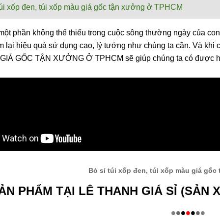
túi xốp đen, túi xốp màu giá gốc tận xưởng ở TPHCM
 một phần không thể thiếu trong cuộc sông thường ngày của con
m lại hiệu quả sử dụng cao, lý tưởng như chúng ta cần. Và kh
IÁ GỐC TẬN XƯỞNG Ở TPHCM sẽ giúp chúng ta có được hiệu q
Bỏ sỉ túi xốp đen, túi xốp màu giá gố
ẢN PHẨM TẠI LÊ THANH GIÁ SỈ (SẢN 
•
•
•
•
•
•
•