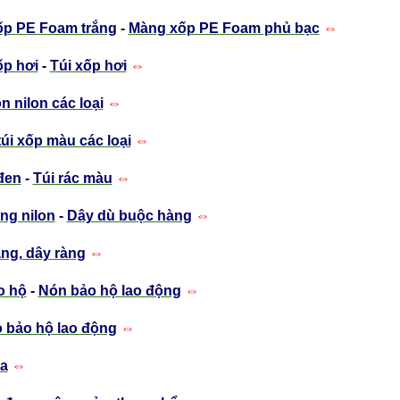
p PE Foam trắng
-
Màng xốp PE Foam phủ bạc
⇔
p hơi
-
Túi xốp hơi
⇔
n nilon các loại
⇔
túi xốp màu các loại
⇔
 đen
-
Túi rác màu
⇔
ng nilon
-
Dây dù buộc hàng
⇔
ng, dây ràng
⇔
o hộ
-
Nón bảo hộ lao động
⇔
 bảo hộ lao động
⇔
a
⇔