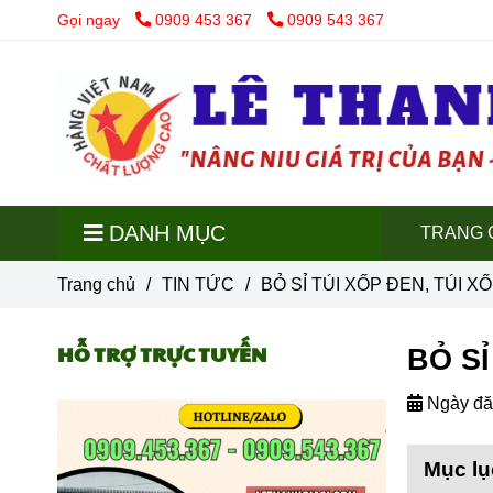
Gọi ngay
0909 453 367
0909 543 367
DANH MỤC
TRANG 
Trang chủ
/
TIN TỨC
/
BỎ SỈ TÚI XỐP ĐEN, TÚI
HỖ TRỢ TRỰC TUYẾN
BỎ S
Ngày đă
Mục lụ