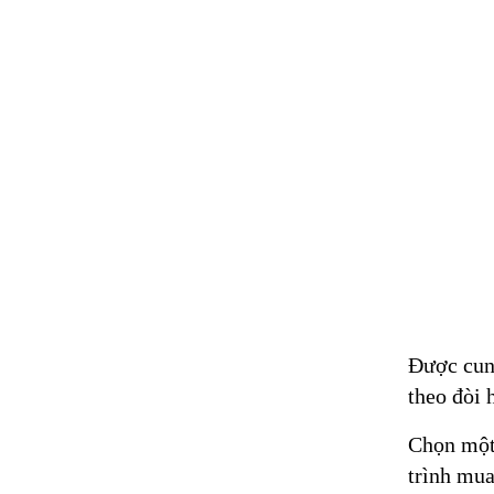
Được cung
theo đòi h
Chọn một
trình mua