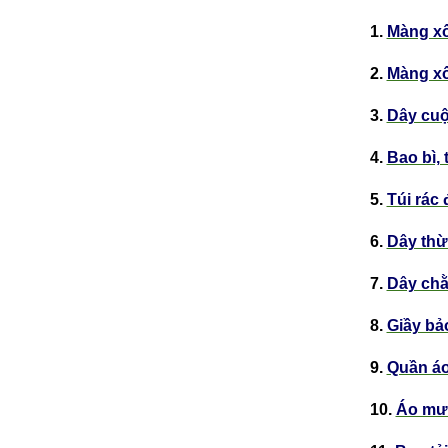
1.
Màng xố
2.
Màng xố
3.
Dây cuộ
4.
Bao bì, 
5.
Túi rác
6.
Dây thừ
7.
Dây chằ
8.
Giầy bả
9.
Quần áo
10.
Áo mư