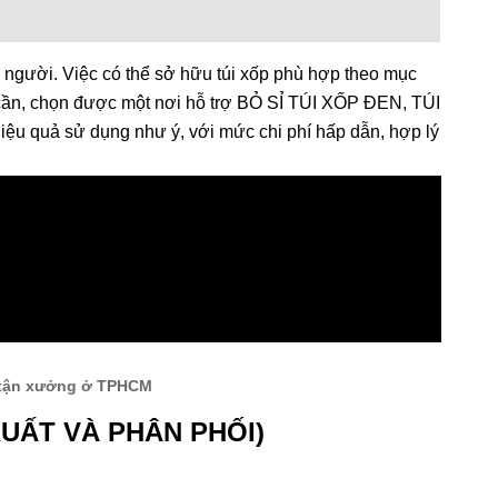
 người. Việc có thể sở hữu túi xốp phù hợp theo mục
i cần, chọn được một nơi hỗ trợ BỎ SỈ TÚI XỐP ĐEN, TÚI
uả sử dụng như ý, với mức chi phí hấp dẫn, hợp lý
c tận xưởng ở TPHCM
XUẤT VÀ PHÂN PHỐI)