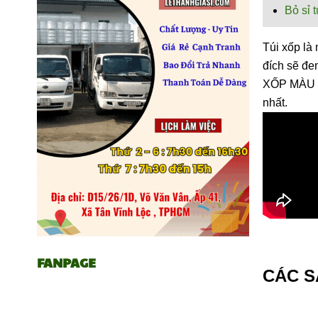
Bỏ sỉ 
Túi xốp là
đích sẽ đe
XỐP MÀU G
nhất.
FANPAGE
CÁC S