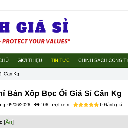
CHỦ
GIỚI THIỆU
TIN TỨC
CHÍNH SÁCH CÔNG T
Sỉ Cân Kg
hỉ Bán Xốp Bọc Ổi Giá Sỉ Cân Kg
ng:
05/06/2026
106 Lượt xem
0 Đánh giá
c
[
Ẩn
]