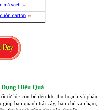
⇔
in mã vạch
⇔
 cuộn carton
 Dụng Hiệu Quả
ổi từ lúc còn bé đến khi thu hoạch và phân
p giúp bao quanh trái cây, hạn chế va chạm,