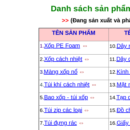
Danh sách sản phẩ
>>
(
Đang sản xuất và ph
TÊN SẢN PHẨM
T
⇔
Xốp PE Foam
Dây 
1.
10.
⇔
Xốp cách nhiệt
Dây d
2.
11.
⇔
Màng xốp nổ
Kính
3
12.
.
⇔
Túi khí cách nhiệt
Mặt 
4.
13.
⇔
Bao xốp - túi xốp
Tạp d
5.
14
.
⇔
Túi zip các loại
Đồ c
6.
15.
⇔
Túi đựng rác
Giấy
7.
16.