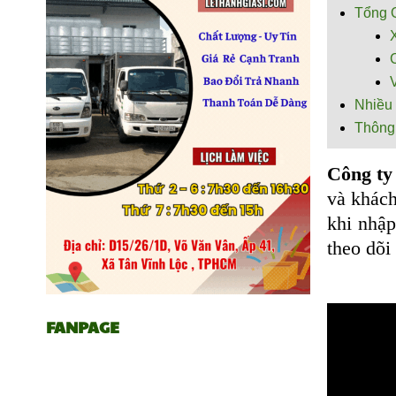
Tổng 
Nhiều 
Thông 
Công t
và khách
khi nhập
theo dõi
FANPAGE