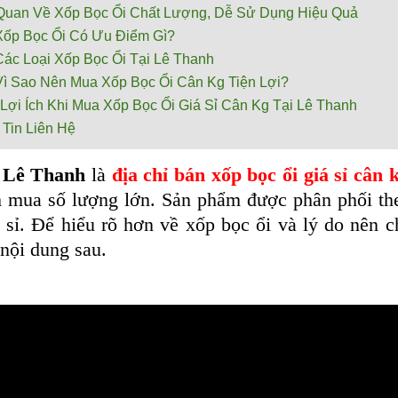
Quan Về Xốp Bọc Ổi Chất Lượng, Dễ Sử Dụng Hiệu Quả
Xốp Bọc Ổi Có Ưu Điểm Gì?
Các Loại Xốp Bọc Ổi Tại Lê Thanh
Vì Sao Nên Mua Xốp Bọc Ổi Cân Kg Tiện Lợi?
Lợi Ích Khi Mua Xốp Bọc Ổi Giá Sỉ Cân Kg Tại Lê Thanh
Tin Liên Hệ
y Lê Thanh
là
địa chỉ bán xốp bọc ổi giá sỉ cân 
 mua số lượng lớn. Sản phẩm được phân phối theo
 sỉ. Để hiểu rõ hơn về xốp bọc ổi và lý do nên
 nội dung sau.