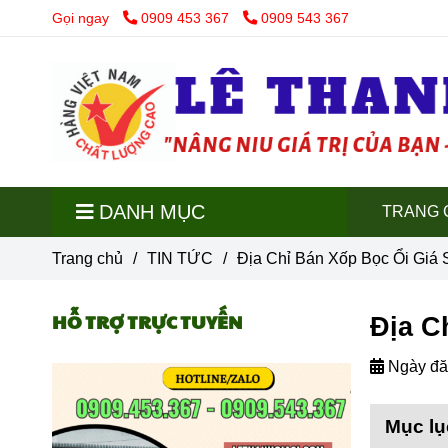
Gọi ngay
0909 453 367
0909 543 367
DANH MỤC
TRANG 
Trang chủ
/
TIN TỨC
/
Địa Chỉ Bán Xốp Bọc Ổi Giá 
HỖ TRỢ TRỰC TUYẾN
Địa C
Ngày đă
Mục lụ