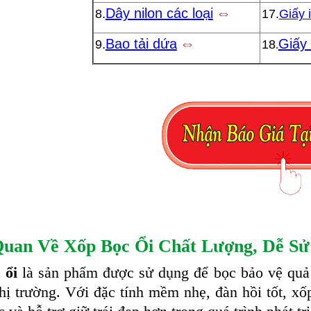
⇔
Dây nilon các loại
8.
17.
Giấy 
⇔
Bao tải dứa
Giấy
9.
18
.
uan Về Xốp Bọc Ổi Chất Lượng, Dễ Sử
 ổi
là sản phẩm được sử dụng để bọc bảo vệ quả 
thị trường. Với đặc tính mềm nhẹ, đàn hồi tốt, xố