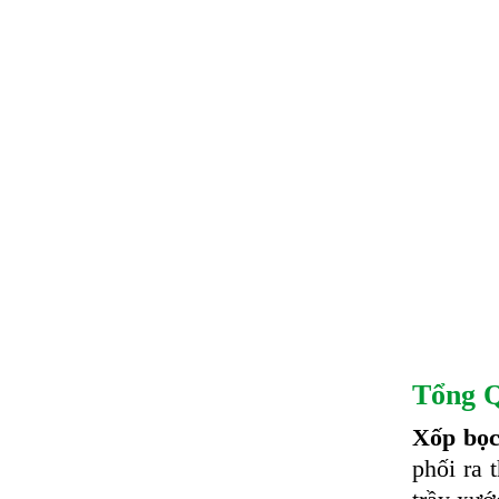
Tổng Q
Xốp bọc
phối ra 