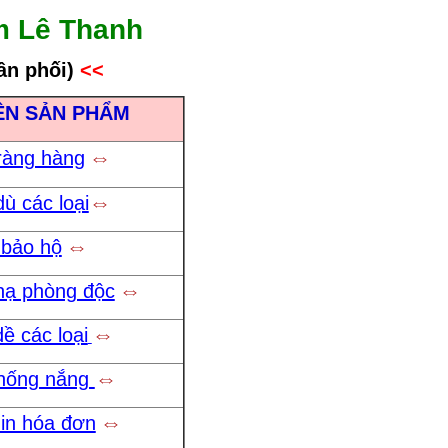
m Lê Thanh
ân phối
)
<<
ÊN SẢN PHẨM
⇔
ràng hàng
⇔
ù các loại
⇔
 bảo hộ
⇔
nạ phòng độc
⇔
ề các loại
⇔
hống nắng
⇔
 in hóa đơn