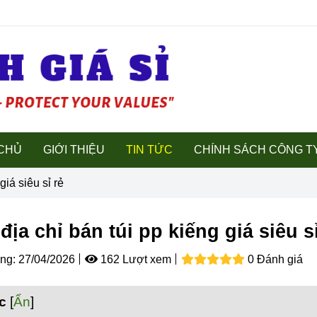
CHỦ
GIỚI THIỆU
TIN TỨC
CHÍNH SÁCH CÔNG T
giá siêu sỉ rẻ
địa chỉ bán túi pp kiếng giá siêu sỉ
ng:
27/04/2026
162 Lượt xem
0 Đánh giá
c
[
Ẩn
]