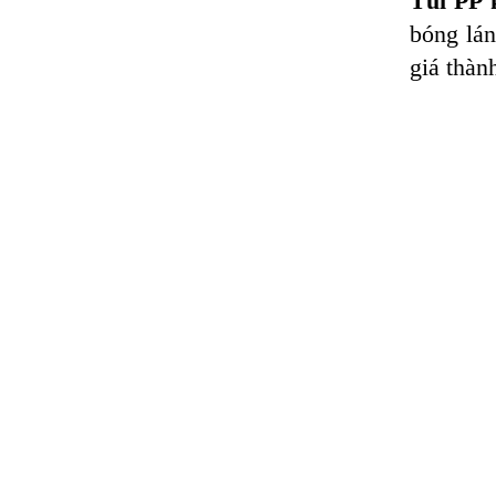
Túi PP 
bóng lán
giá thàn