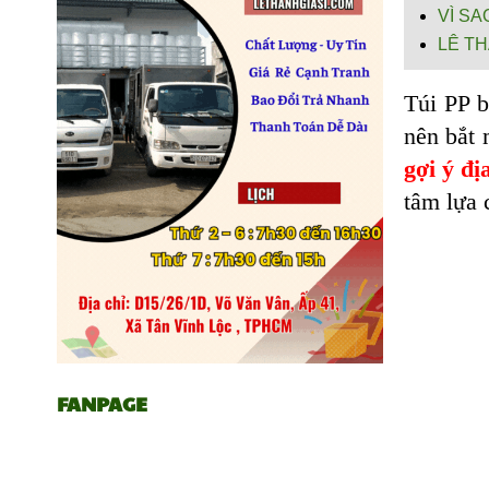
VÌ S
LÊ TH
Túi PP b
nên bắt 
gợi ý đị
tâm lựa 
FANPAGE