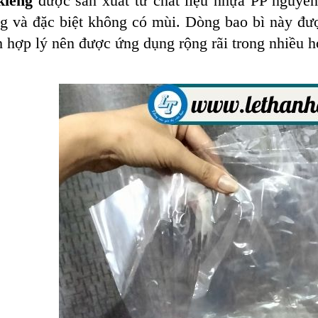
kiếng
được sản xuất từ chất liệu nhựa
PP nguyên
g và đặc biệt không có mùi. Dòng bao bì này đư
h hợp lý nên được ứng dụng rộng rãi trong nhiều h