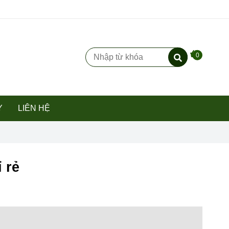
0
Y
LIÊN HỆ
 rẻ