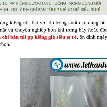
AO TÚI PP KIẾNG ĐƯỢC ƯA CHUỘNG TRONG ĐÓNG GÓI
ANH - GỢI Ý ĐỊA CHỈ BÁN TÚI PP KIẾNG GIÁ SIÊU SỈ RẺ
óng kiếng nổi bật với độ trong suốt cao cùng bề
mắt và chuyên nghiệp hơn khi trưng bày hoặc đó
a chỉ bán túi pp kiếng giá siêu sỉ rẻ
,
ổn định ngày
chọn.