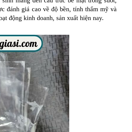
 sinh mang đến cấu trúc bề mặt
trong suốt,
ợc đánh giá cao về độ bền, tính thẩm mỹ và
oạt động kinh doanh, sản xuất hiện nay.