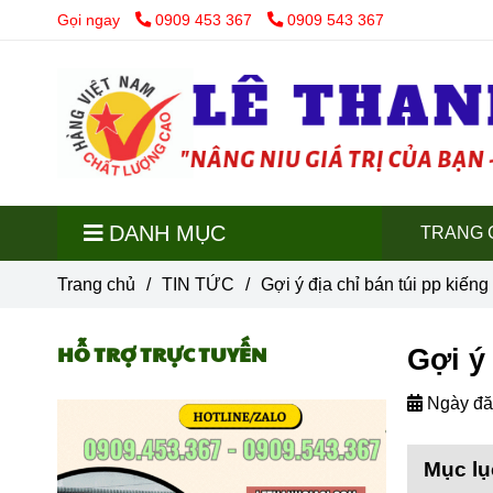
Gọi ngay
0909 453 367
0909 543 367
DANH MỤC
TRANG 
Trang chủ
/
TIN TỨC
/
Gợi ý địa chỉ bán túi pp kiếng 
HỖ TRỢ TRỰC TUYẾN
Gợi ý 
Ngày đă
Mục lụ