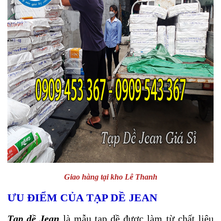
Giao hàng tại kho Lê Thanh
ƯU ĐIỂM CỦA TẠP DỀ JEAN
Tạp dề Jean
là mẫu tạp dề được làm từ chất liệu