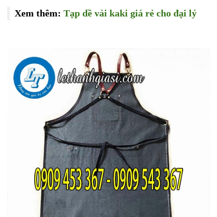
Xem thêm:
Tạp dề vải kaki giá rẻ cho đại lý