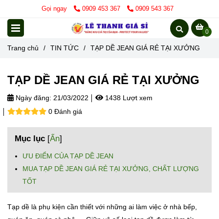
Gọi ngay
0909 453 367
0909 543 367
0
Trang chủ
/
TIN TỨC
/
TẠP DỀ JEAN GIÁ RẺ TẠI XƯỞNG
TẠP DỀ JEAN GIÁ RẺ TẠI XƯỞNG
Ngày đăng:
21/03/2022
1438 Lượt xem
0 Đánh giá
Mục lục
[
Ẩn
]
ƯU ĐIỂM CỦA TẠP DỀ JEAN
MUA TẠP DỀ JEAN GIÁ RẺ TẠI XƯỞNG, CHẤT LƯỢNG
TỐT
Tạp dề là phụ kiện cần thiết với những ai làm việc ở nhà bếp,