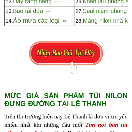
⇔
Dây ràng hàng
Khăn lau phòng s
12.
26.
⇔
Bao tải dứa
Seal niêm phong
13.
27.
Áo mưa các loại
⇔
Màng nilon nhà kí
14.
28.
MỨC GIÁ SẢN PHẨM TÚI NILON
ĐỰNG ĐƯỜNG TẠI LÊ THANH
Trên thị trường hiện nay Lê Thanh là đơn vị tin yêu
nhiều nhất khi những đầu mối
Tìm nơi bán túi