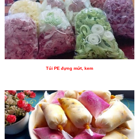
Túi PE đựng mứt, kem