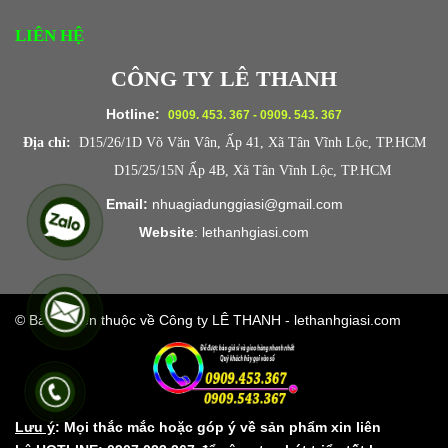
LIÊN HỆ
CÔNG TY LÊ THANH
Hotline:
0909. 453. 367 - 0909. 543. 367
Địa chỉ:
D15/26/1D Võ Văn Vân, Ấp 41, Xã Tân Vĩnh Lộc, TP.HCM
D15/25/15N Ấp 4B, Xã Tân Vĩnh Lộc, TP.HCM
Email:
nhuagiadunggiasi@gmail.com
Website
:
lethanhgiasi.co
m
© Bản quyền thuộc về Công ty LÊ THANH - lethanhgiasi.com
Lưu ý
: Mọi thắc mắc hoặc góp ý về sản phẩm xin liên