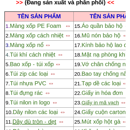
>>
(
Đang sản xuất và phân phối
)
<<
TÊN SẢN PHẨM
TÊN SẢN PHẨ
⇔
Màng xốp PE Foam
Áo quần bảo hộ
1.
15.
⇔
⇔
Màng xốp cách nhiệt
Mũ nón bảo hộ
2.
16.
⇔
Màng xốp nổ
Kính bảo hộ lao đ
3.
17.
⇔
Túi khí cách nhiệt
Mặt nạ phòng khí 
4.
18.
⇔
Bao xốp - túi xốp
Vớ chân chống nắ
5.
19.
⇔
Túi zip các loại
Bao tay chống nắ
6.
20.
⇔
⇔
Túi nhựa PVC
Tạp dề các loại
7.
21.
⇔
Túi đựng rác
Giấy in hóa đơn
8.
22.
⇔
⇔
Túi nilon in logo
9.
23.
Giấy in mã vạch
⇔
Dây nilon các loại
Giấy cuộn carton
10.
24.
⇔
⇔
Dây dù tròn - dẹt
Mút xốp hột gà
11.
25.