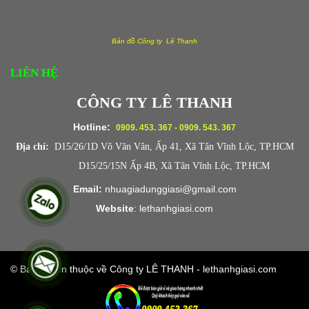
Bản đồ Công ty Lê Thanh
LIÊN HỆ
CÔNG TY LÊ THANH
Hotline:
0909. 453. 367 - 0909. 543. 367
Địa chỉ:
D15/26/1D Võ Văn Vân, Ấp 41, Xã Tân Vĩnh Lộc, TP.HCM
D15/25/15N Ấp 4B, Xã Tân Vĩnh Lộc, TP.HCM
Email:
nhuagiadunggiasi@gmail.com
Website
:
lethanhgiasi.co
m
© Bản quyền thuộc về Công ty LÊ THANH - lethanhgiasi.com