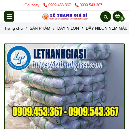
Gọi ngay
0909 453 367
0909 543 367
0
Trang chủ
/
SẢN PHẨM
/
DÂY NILON
/
DÂY NILON NEM MÀU