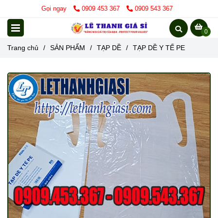
Gọi ngay
0909 453 367
0909 543 367
0
Trang chủ
/
SẢN PHẨM
/
TẠP DỀ
/
TẠP DỀ Y TẾ PE