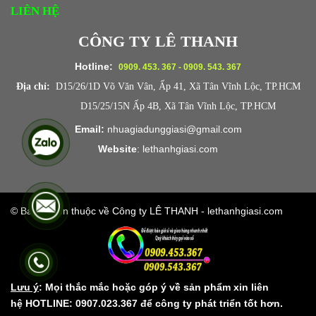
LIÊN HỆ
CÔNG TY LÊ THANH
Hotline:
0909. 453. 367 - 0909. 543. 367
Địa chỉ:
D15/26/1D Võ Văn Vân, Ấp 41, Xã Tân Vĩnh Lộc, TP.HCM
D15/25/15N Ấp 4B, Xã Tân Vĩnh Lộc, TP.HCM
Email:
nhuagiadunggiasi@gmail.com
Website
:
lethanhgiasi.co
m
© Bản quyền thuộc về Công ty LÊ THANH - lethanhgiasi.com
Lưu ý
: Mọi thắc mắc hoặc góp ý về sản phẩm xin liên
hệ HOTLINE: 0907.023.367 để công ty phát triển tốt hơn.