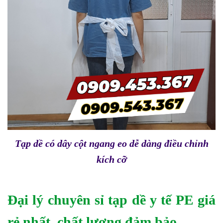
Tạp dề có dây cột ngang eo dễ dàng điều chỉnh
kích cỡ
Đại lý chuyên sỉ tạp dề y tế PE giá
rẻ nhất, chất lượng đảm bảo