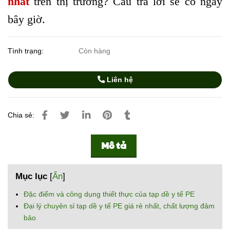
nhất
trên thị trường? Câu trả lời sẽ có ngay
bây giờ.
Tình trạng:
Còn hàng
Liên hệ
Chia sẻ:
Mô tả
Mục lục
[
Ẩn
]
Đặc điểm và công dụng thiết thực của tạp dề y tế PE
Đại lý chuyên sỉ tạp dề y tế PE giá rẻ nhất, chất lượng đảm
bảo