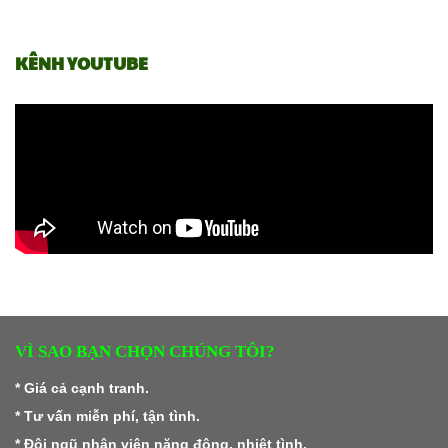
KÊNH YOUTUBE
VÌ SAO BẠN CHỌN CHÚNG TÔI?
* Giá cả cạnh tranh.
* Tư vấn miễn phí, tận tình.
* Đội ngũ nhân viên năng động, nhiệt tình.