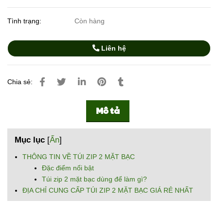
Tình trạng:
Còn hàng
Liên hệ
Chia sẻ:
Mô tả
Mục lục
[
Ẩn
]
THÔNG TIN VỀ TÚI ZIP 2 MẶT BẠC
Đặc điểm nổi bật
Túi zip 2 mặt bạc dùng để làm gì?
ĐỊA CHỈ CUNG CẤP TÚI ZIP 2 MẶT BẠC GIÁ RẺ NHẤT