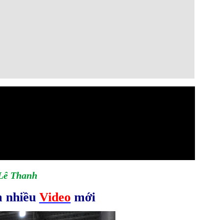
i Lê Thanh
 nhiều
Video
mới