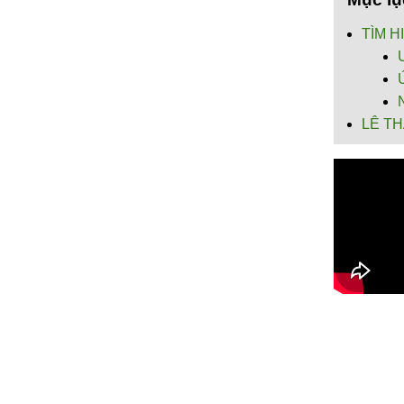
TÌM H
Ư
Ứ
N
LÊ TH