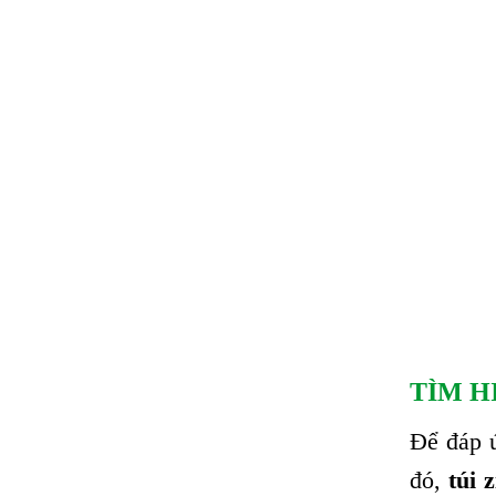
TÌM H
Để đáp ứ
đó,
túi 