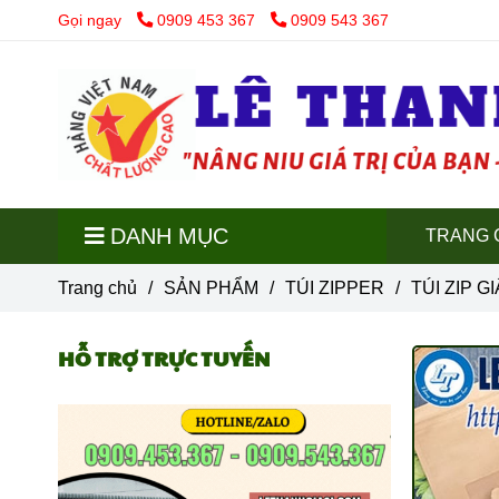
Gọi ngay
0909 453 367
0909 543 367
DANH MỤC
TRANG 
Trang chủ
/
SẢN PHẨM
/
TÚI ZIPPER
/
TÚI ZIP G
HỖ TRỢ TRỰC TUYẾN