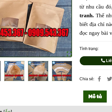
từ nhu cầu đó
tranh.
Thế nh
biết địa chỉ n
đọc ngay bài v
Tình trạng:
Liê
Chia sẻ:
Mô tả
c
[
Ẩn
]