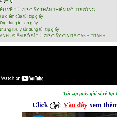
IỂU VỀ TÚI ZIP GIẤY THÂN THIỆN MÔI TRƯỜNG
u điểm của túi zip giấy
ng dụng túi zip giấy
hững lưu ý sử dụng túi zip giấy
ANH - ĐIỂM BỎ SỈ TÚI ZIP GIẤY GIÁ RẺ CẠNH TRANH
Túi zip giấy giá sỉ rẻ tạ
Click
Vào đây
xem thêm