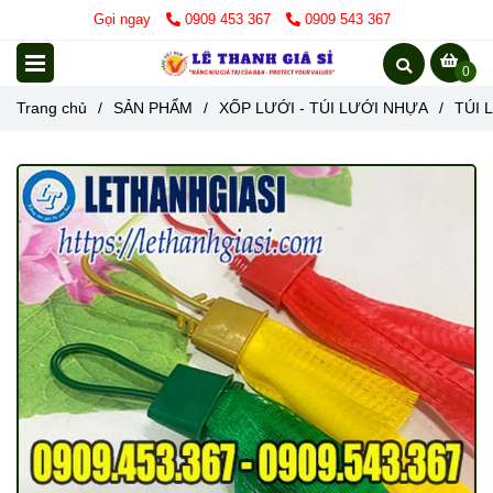
Gọi ngay
0909 453 367
0909 543 367
0
Trang chủ
/
SẢN PHẨM
/
XỐP LƯỚI - TÚI LƯỚI NHỰA
/
TÚI 