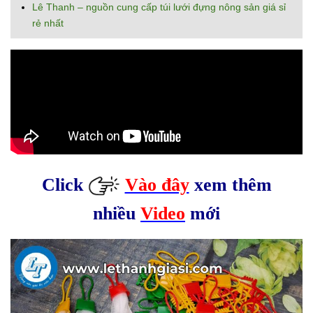
Lê Thanh – nguồn cung cấp túi lưới đựng nông sản giá sỉ
rẻ nhất
Click
Vào đây
xem thêm
nhiều
Video
mới