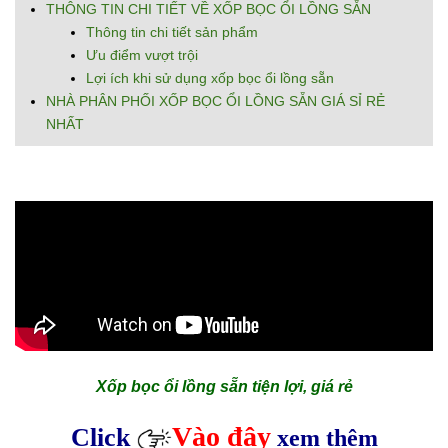
THÔNG TIN CHI TIẾT VỀ XỐP BỌC ỔI LỒNG SẴN
Thông tin chi tiết sản phẩm
Ưu điểm vượt trội
Lợi ích khi sử dụng xốp bọc ổi lồng sẵn
NHÀ PHÂN PHỐI XỐP BỌC ỔI LỒNG SẴN GIÁ SỈ RẺ
NHẤT
Xốp bọc ổi lồng sẵn tiện lợi, giá rẻ
Vào đây
Click
xem thêm