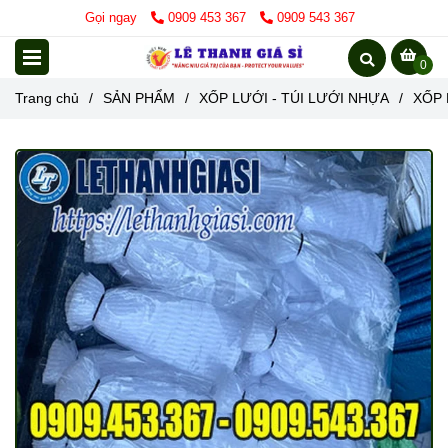
Gọi ngay
0909 453 367
0909 543 367
0
Trang chủ
/
SẢN PHẨM
/
XỐP LƯỚI - TÚI LƯỚI NHỰA
/
XỐP 